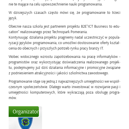
nie te ma­ją­ce na celu upo­wszech­nie­nie nauki pro­gra­mo­wa­nia.
W dzi­siej­szych cza­sach czę­sto mówi się, że pro­gra­mo­wa­nie to trze­ci
język.
Obec­nie nasza szko­ła jest part­ne­rem pro­jek­tu B2E"ICT Bu­si­ness to edu­
ca­tion" re­ali­zo­wa­ne­go przez Tech­no­park Po­me­ra­nia.
Kon­ty­nu­ując dzia­ła­nia pro­jek­tu pra­gnie­my nadal uczest­ni­czyć w po­pu­la­
ry­za­cji ję­zy­ków pro­gra­mo­wa­nia, co umoż­li­wi do­sto­so­wa­nie ofer­ty kształ­
ce­nia do obec­nych i przy­szłych po­trzeb rynku pracy bran­ży IT.
Wobec wi­docz­ne­go wzro­stu za­po­trze­bo­wa­nia na pracę in­for­ma­ty­ków -
pro­gra­mi­stów oraz wy­ko­rzy­stu­jąc do­świad­cze­nia re­ali­zo­wa­ne­go pro­jek­
tu, po­dej­mu­je­my już dziś dzia­ła­nia in­for­ma­cyj­ne i pro­mo­cyj­ne zwią­za­ne
z pod­nie­sie­niem atrak­cyj­no­ści i ja­ko­ści szkol­nic­twa za­wo­do­we­go.
Pro­gra­mo­wa­nie staje się jedną z naj­waż­niej­szych umie­jęt­no­ści we współ­
cze­snym spo­łe­czeń­stwie. Dla­te­go warto in­we­sto­wać w roz­wi­ja­nie pasji i
umie­jęt­no­ści kom­pu­te­ro­wych, które wy­kra­cza­ją poza ob­słu­gę pro­gra­
mów.
Organizator