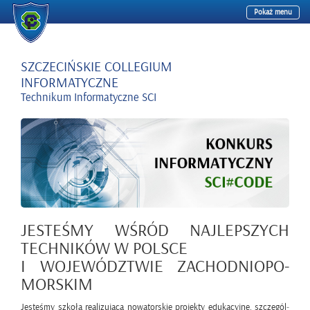
Pokaż menu
SZCZECIŃSKIE COLLEGIUM
INFORMATYCZNE
Technikum Informatyczne SCI
JE­STE­ŚMY WŚRÓD NAJ­LEP­SZYCH
TECH­NI­KÓW W POL­SCE
I WO­JE­WÓDZ­TWIE ZA­CHOD­NIO­PO­
MOR­SKIM
Je­ste­śmy szko­łą re­ali­zu­ją­cą no­wa­tor­skie pro­jek­ty edu­ka­cyj­ne, szcze­gól­