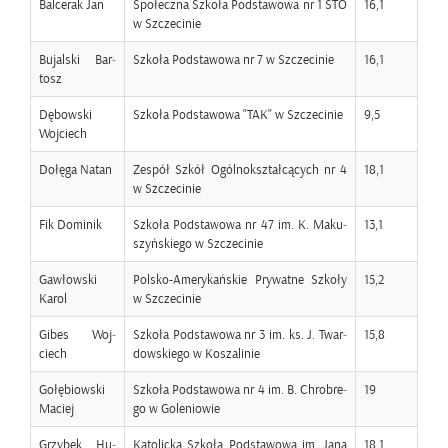
Bal­ce­rak Jan
Spo­łecz­na Szko­ła Pod­sta­wo­wa nr 1 STO
16,1
w Szcze­ci­nie
Bu­jal­ski Bar­
Szko­ła Pod­sta­wo­wa nr 7 w Szcze­ci­nie
16,1
tosz
Dę­bow­ski
Szko­ła Pod­sta­wo­wa "TAK" w Szcze­ci­nie
9,5
Woj­ciech
Do­łę­ga Natan
Ze­spół Szkół Ogól­no­kształ­cą­cych nr 4
18,1
w Szcze­ci­nie
Fik Do­mi­nik
Szko­ła Pod­sta­wo­wa nr 47 im. K. Ma­ku­
13,1
szyń­skie­go w Szcze­ci­nie
Gaw­łow­ski
Pol­sko-Ame­ry­kań­skie Pry­wat­ne Szko­ły
15,2
Karol
w Szcze­ci­nie
Gibes Woj­
Szko­ła Pod­sta­wo­wa nr 3 im. ks. J. Twar­
15,8
ciech
dow­skie­go w Ko­sza­li­nie
Go­łę­biow­ski
Szko­ła Pod­sta­wo­wa nr 4 im. B. Chro­bre­
19
Ma­ciej
go w Go­le­nio­wie
Grzy­bek Hu­
Ka­to­lic­ka Szko­ła Pod­sta­wo­wa im. Jana
18,1