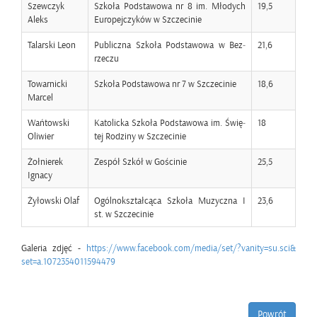
Szew­czyk
Szko­ła Pod­sta­wo­wa nr 8 im. Mło­dych
19,5
Aleks
Eu­ro­pej­czy­ków w Szcze­ci­nie
Ta­lar­ski Leon
Pu­blicz­na Szko­ła Pod­sta­wo­wa w Bez­
21,6
rze­czu
To­war­nic­ki
Szko­ła Pod­sta­wo­wa nr 7 w Szcze­ci­nie
18,6
Mar­cel
Wań­tow­ski
Ka­to­lic­ka Szko­ła Pod­sta­wo­wa im. Świę­
18
Oli­wier
tej Ro­dzi­ny w Szcze­ci­nie
Żoł­nie­rek
Ze­spół Szkół w Go­ści­nie
25,5
Igna­cy
Ży­łow­ski Olaf
Ogól­no­kształ­cą­ca Szko­ła Mu­zycz­na I
23,6
st. w Szcze­ci­nie
Ga­le­ria zdjęć -
https://​www.​facebook.​com/​media/​set/?​vanity=su.​sci&​
set=a.​107​2354​0115​9447​9
Po­wrót