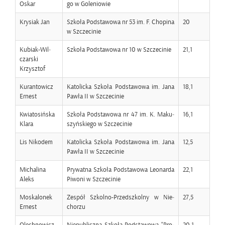
Oskar
go w Go­le­nio­wie
Kry­siak Jan
Szko­ła Pod­sta­wo­wa nr 53 im. F. Cho­pi­na
20
w Szcze­ci­nie
Ku­biak-Wil­
Szko­ła Pod­sta­wo­wa nr 10 w Szcze­ci­nie
21,1
czar­ski
Krzysz­tof
Ku­ran­to­wicz
Ka­to­lic­ka Szko­ła Pod­sta­wo­wa im. Jana
18,1
Er­nest
Pawła II w Szcze­ci­nie
Kwia­to­siń­ska
Szko­ła Pod­sta­wo­wa nr 47 im. K. Ma­ku­
16,1
Klara
szyń­skie­go w Szcze­ci­nie
Lis Ni­ko­dem
Ka­to­lic­ka Szko­ła Pod­sta­wo­wa im. Jana
12,5
Pawła II w Szcze­ci­nie
Mi­cha­li­na
Pry­wat­na Szko­ła Pod­sta­wo­wa Le­onar­da
22,1
Aleks
Pi­wo­ni w Szcze­ci­nie
Mo­ska­lo­nek
Ze­spół Szkol­no-Przed­szkol­ny w Nie­
27,5
Er­nest
cho­rzu
Olech­no­wicz
Nie­pu­blicz­na Szko­ła Pod­sta­wo­wa "Pro­
20,1