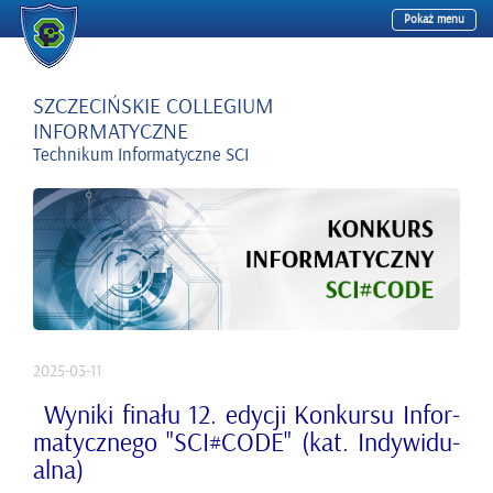
Pokaż menu
SZCZECIŃSKIE COLLEGIUM
INFORMATYCZNE
Technikum Informatyczne SCI
2025-03-11
Wy­ni­ki fi­na­łu 12. edy­cji Kon­kur­su In­for­
ma­tycz­ne­go "SCI#CODE" (kat. In­dy­wi­du­
al­na)