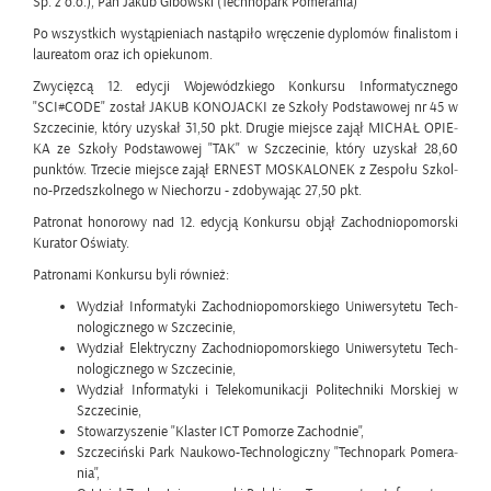
Sp. z o.o.), Pan Jakub Gi­bow­ski (Tech­no­park Po­me­ra­nia)
Po wszyst­kich wy­stą­pie­niach na­stą­pi­ło wrę­cze­nie dy­plo­mów fi­na­li­stom i
lau­re­atom oraz ich opie­ku­nom.
Zwy­cięz­cą 12. edy­cji Wo­je­wódz­kie­go Kon­kur­su In­for­ma­tycz­ne­go
"SCI#CODE" zo­stał JAKUB KO­NO­JAC­KI ze Szko­ły Pod­sta­wo­wej nr 45 w
Szcze­ci­nie, który uzy­skał 31,50 pkt. Dru­gie miej­sce zajął MI­CHAŁ OPIE­
KA ze Szko­ły Pod­sta­wo­wej "TAK" w Szcze­ci­nie, który uzy­skał 28,60
punk­tów. Trze­cie miej­sce zajął ER­NEST MO­SKA­LO­NEK z Ze­spo­łu Szkol­
no-Przed­szkol­ne­go w Nie­cho­rzu - zdo­by­wa­jąc 27,50 pkt.
Pa­tro­nat ho­no­ro­wy nad 12. edy­cją Kon­kur­su objął Za­chod­nio­po­mor­ski
Ku­ra­tor Oświa­ty.
Pa­tro­na­mi Kon­kur­su byli rów­nież:
Wy­dział In­for­ma­ty­ki Za­chod­nio­po­mor­skie­go Uni­wer­sy­te­tu Tech­
no­lo­gicz­ne­go w Szcze­ci­nie,
Wy­dział Elek­trycz­ny Za­chod­nio­po­mor­skie­go Uni­wer­sy­te­tu Tech­
no­lo­gicz­ne­go w Szcze­ci­nie,
Wy­dział In­for­ma­ty­ki i Te­le­ko­mu­ni­ka­cji Po­li­tech­ni­ki Mor­skiej w
Szcze­ci­nie,
Sto­wa­rzy­sze­nie "Kla­ster ICT Po­mo­rze Za­chod­nie",
Szcze­ciń­ski Park Na­uko­wo-Tech­no­lo­gicz­ny "Tech­no­park Po­me­ra­
nia",