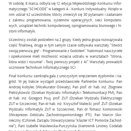
W so­bo­tę, 8 marca, od­by­ła się 12. edy­cja Wo­je­wódz­kie­go Kon­kur­su In­for­
ma­tycz­ne­go "SCI#CODE" w ka­te­go­rii A - Kon­kurs In­dy­wi­du­al­ny. Wzię­ło w
nim udział 42 uczest­ni­ków, któ­rzy zmie­rzy­li się 30 py­ta­nia­mi i za­da­nia­mi
z za­kre­su pro­gra­mo­wa­nia, sys­te­mów ope­ra­cyj­nych, sieci kom­pu­te­ro­
wych, urzą­dzeń tech­ni­ki kom­pu­te­ro­wej, opro­gra­mo­wa­nia biu­ro­we­go i hi­
sto­rii in­for­ma­ty­ki.
Uczest­ni­cy zo­sta­li po­dzie­le­ni na 2 grupy. Kiedy jedna grupa roz­wią­zy­wa­ła
część fi­na­ło­wą, druga w tym samym cza­sie od­by­wa­ła warsz­ta­ty "Stwórz
swoją pierw­szą grę! - Pro­gra­mo­wa­nie z Go­do­tem". Na­to­miast na­uczy­cie­le
i opie­ku­no­wie mieli moż­li­wość wzię­cia udzia­łu w warsz­ta­tach "Stro­na,
która widzi i ro­zu­mie! - Twój pierw­szy pro­jekt z AI". Warsz­ta­ty pro­wa­dzi­li
ucznio­wie Tech­ni­kum In­for­ma­tycz­ne­go SCI.
Finał Kon­kur­su za­mknę­ła gala z uro­czy­stym wrę­cze­niem dy­plo­mów i na­
gród. W jej trak­cie wy­stą­pi­li przed­sta­wi­cie­le Part­ne­rów Kon­kur­su: Pan
An­drzej Ko­by­lec (Wi­ce­ku­ra­tor Oświa­ty), Pan prof. dr. hab. inż. Zbi­gniew
Pie­trzy­kow­ski (Dzie­kan Wy­dzia­łu In­for­ma­ty­ki i Te­le­ko­mu­ni­ka­cji PM), Pan
dr hab. inż. Grze­gorz Psuj, prof. ZUT (Dzie­kan Wy­dzia­łu Elek­trycz­ne­go
ZUT w Szcze­ci­nie), Pan dr hab. inż. Krzysz­tof Ma­łec­ki, prof. ZUT (Dzie­kan
Wy­dzia­łu In­for­ma­ty­ki ZUT w Szcze­ci­nie), Pan dr To­masz Ko­mo­row­ski
(Wi­ce­pre­zes Od­dzia­łu Za­chod­nio­po­mor­skie­go PTI), Pan Mar­cin Sko­
niecz­ny (Czło­nek Za­rzą­du Sto­wa­rzy­sze­nia "Kla­ster ICT Po­mo­rze Za­chod­
nie"), Pani Iza­bel­le Wa­si­lew­ska-Pur­czyń­ska (Kie­row­nik Li­nio­wy Co­de­lab