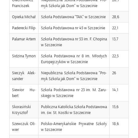
Fran­ci­szek
myk Szko­ła jak Dom" w Szcze­ci­nie
Opie­ka Mi­chał
Szko­ła Pod­sta­wo­wa "TAK" w Szcze­ci­nie
28,6
Pa­de­rec­ki Filip
Szko­ła Pod­sta­wo­wa nr 45 w Szcze­ci­nie
22,1
Pa­la­mar Artem
Szko­ła Pod­sta­wo­wa nr 53 im. F. Cho­pi­na
13,7
w Szcze­ci­nie
Si­dzi­na Tymon
Szko­ła Pod­sta­wo­wa nr 8 im. Mło­dych
22,5
Eu­ro­pej­czy­ków w Szcze­ci­nie
Sie­czyk Alek­
Nie­pu­blicz­na Szko­ła Pod­sta­wo­wa "Pro­
26
san­der
myk Szko­ła jak Dom" w Szcze­ci­nie
Sie­wior Hu­
Szko­ła Pod­sta­wo­wa nr 23 im. M. Za­ru­
14,1
bert
skie­go w Szcze­ci­nie
Sko­ra­siń­ski
Pu­blicz­na Ka­to­lic­ka Szko­ła Pod­sta­wo­wa
15,6
Krzysz­tof
im. św. St. Kost­ki w Szcze­ci­nie
Szew­czuk Oli­
Pol­sko-Ame­ry­kań­skie Pry­wat­ne Szko­ły
18,6
wier
w Szcze­ci­nie