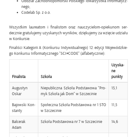
Od­dział Za­chod­nio­po­mor­ski Pol­skie­go To­wa­rzy­stwa In­for­ma­tycz­
ne­go,
Co­de­lab Sp. z o.o.
Wszyst­kim lau­re­atom i fi­na­li­stom oraz na­uczy­cie­lom-opie­ku­nom ser­
decz­nie gra­tu­lu­je­my uzy­ska­nych wy­ni­ków, dzię­ku­je­my za wzię­cie udzia­łu
w Kon­kur­sie.
Fi­na­li­ści Ka­te­go­rii A (Kon­kur­su In­dy­wi­du­al­ne­go) 12. edy­cji Wo­je­wódz­kie­
go Kon­kur­su In­for­ma­tycz­ne­go "SCI#CODE" (al­fa­be­tycz­nie):
Uzy­ska­
ne
Fi­na­li­sta
Szko­ła
punk­ty
Au­gu­styn
Nie­pu­blicz­na Szko­ła Pod­sta­wo­wa "Pro­
15,1
Oskar
myk Szko­ła jak Dom" w Szcze­ci­nie
Ba­jow­ski Kon­
Spo­łecz­na Szko­ła Pod­sta­wo­wa nr 1 STO
11,5
stan­ty
w Szcze­ci­nie
Bal­ce­rak
Szko­ła Pod­sta­wo­wa nr 7 w Szcze­ci­nie
14,6
Adam