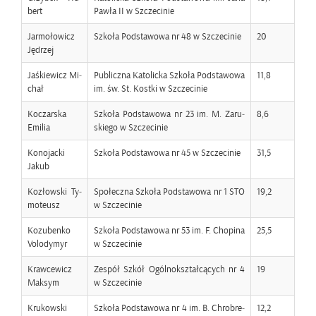
bert
Pawła II w Szcze­ci­nie
Jar­mo­ło­wicz
Szko­ła Pod­sta­wo­wa nr 48 w Szcze­ci­nie
20
Ję­drzej
Jaś­kie­wicz Mi­
Pu­blicz­na Ka­to­lic­ka Szko­ła Pod­sta­wo­wa
11,8
chał
im. św. St. Kost­ki w Szcze­ci­nie
Ko­czar­ska
Szko­ła Pod­sta­wo­wa nr 23 im. M. Za­ru­
8,6
Emi­lia
skie­go w Szcze­ci­nie
Ko­no­jac­ki
Szko­ła Pod­sta­wo­wa nr 45 w Szcze­ci­nie
31,5
Jakub
Ko­złow­ski Ty­
Spo­łecz­na Szko­ła Pod­sta­wo­wa nr 1 STO
19,2
mo­te­usz
w Szcze­ci­nie
Ko­zu­ben­ko
Szko­ła Pod­sta­wo­wa nr 53 im. F. Cho­pi­na
25,5
Vo­lo­dy­myr
w Szcze­ci­nie
Kraw­ce­wicz
Ze­spół Szkół Ogól­no­kształ­cą­cych nr 4
19
Mak­sym
w Szcze­ci­nie
Kru­kow­ski
Szko­ła Pod­sta­wo­wa nr 4 im. B. Chro­bre­
12,2